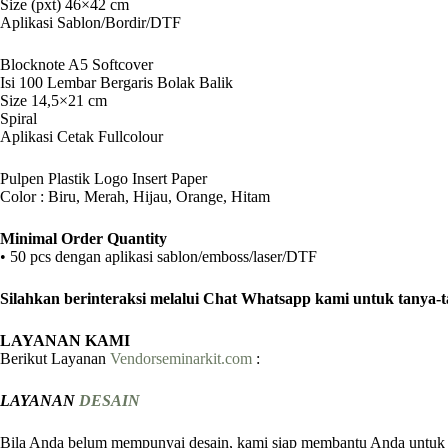
Size (pxt) 46×42 cm
Aplikasi Sablon/Bordir/DTF
Blocknote A5 Softcover
Isi 100 Lembar Bergaris Bolak Balik
Size 14,5×21 cm
Spiral
Aplikasi Cetak Fullcolour
Pulpen Plastik Logo Insert Paper
Color : Biru, Merah, Hijau, Orange, Hitam
Minimal Order Quantity
• 50 pcs dengan aplikasi sablon/emboss/laser/DTF
Silahkan berinteraksi melalui Chat Whatsapp kami untuk tanya-
LAYANAN KAMI
Berikut Layanan
Vendorseminarkit.com
:
LAYANAN
DESAIN
Bila Anda belum mempunyai desain, kami siap membantu Anda untuk m