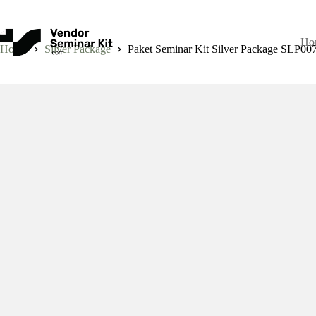
Skip
to
content
Ho
Home
Silver Package
Paket Seminar Kit Silver Package SLP00