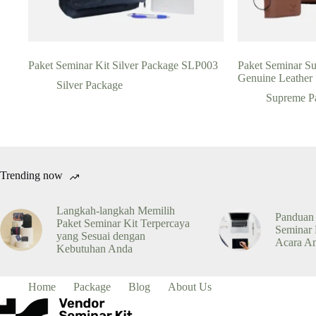
Paket Seminar Kit Silver Package SLP003
Paket Seminar S
Genuine Leather
Silver Package
Supreme P
Trending now
Langkah-langkah Memilih
Panduan
Paket Seminar Kit Terpercaya
Seminar 
yang Sesuai dengan
Acara A
Kebutuhan Anda
Home
Package
Blog
About Us