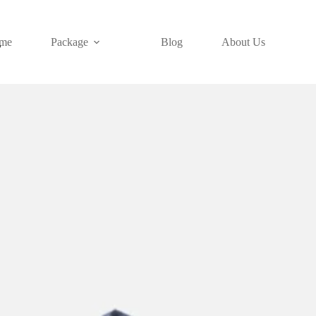
me
Package
Blog
About Us
7