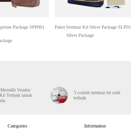
upreme Package SPP001
Paket Seminar Kit Silver Package SLP0
Silver Package
ackage
 Memilih Vendor
5 contoh seminar kit unik
Kit Terbaik untuk
terbaik
nda
Categories
Information