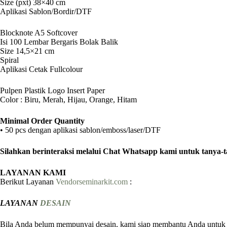
Size (pxt) 38×40 cm
Aplikasi Sablon/Bordir/DTF
Blocknote A5 Softcover
Isi 100 Lembar Bergaris Bolak Balik
Size 14,5×21 cm
Spiral
Aplikasi Cetak Fullcolour
Pulpen Plastik Logo Insert Paper
Color : Biru, Merah, Hijau, Orange, Hitam
Minimal Order Quantity
• 50 pcs dengan aplikasi sablon/emboss/laser/DTF
Silahkan berinteraksi melalui Chat Whatsapp kami untuk tanya-
LAYANAN KAMI
Berikut Layanan
Vendorseminarkit.com
:
LAYANAN
DESAIN
Bila Anda belum mempunyai desain, kami siap membantu Anda untuk m