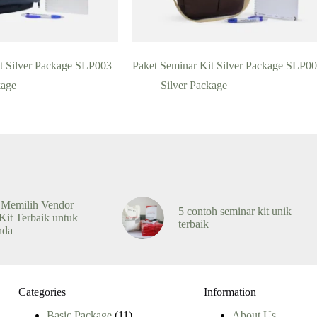
t Silver Package SLP003
Paket Seminar Kit Silver Package SLP0
kage
Silver Package
 Memilih Vendor
5 contoh seminar kit unik
Kit Terbaik untuk
terbaik
nda
Categories
Information
11
Basic Package
11
About Us