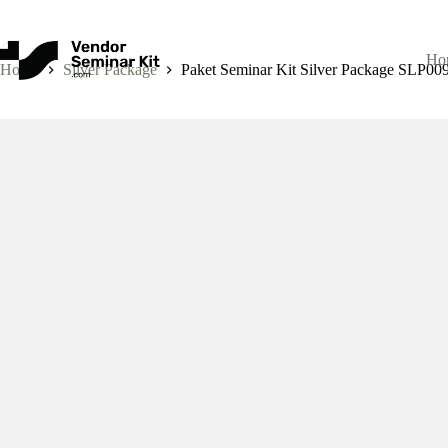
Skip
to
content
Ho
Home
Silver Package
Paket Seminar Kit Silver Package SLP00