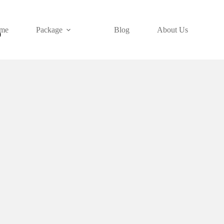
me
Package
Blog
About Us
9