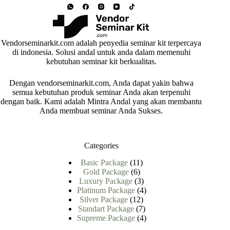
Vendorseminarkit.com adalah penyedia seminar kit terpercaya
di indonesia. Solusi andal untuk anda dalam memenuhi
kebutuhan seminar kit berkualitas.
Dengan vendorseminarkit.com, Anda dapat yakin bahwa
semua kebutuhan produk seminar Anda akan terpenuhi
dengan baik. Kami adalah Mintra Andal yang akan membantu
Anda membuat seminar Anda Sukses.
Categories
11
Basic Package
11
6
Produk
Gold Package
6
Produk
3
Luxury Package
3
Produk
4
Platinum Package
4
12
Produk
Silver Package
12
Produk
7
Standart Package
7
Produk
4
Supreme Package
4
Produk