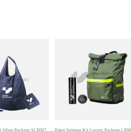
t Silver Package SLP007
Paket Seminar Kit Luxury Package LP0