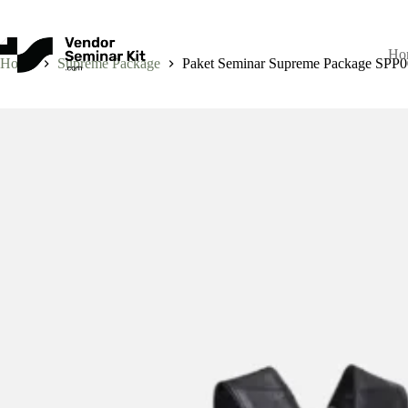
Skip
to
content
Ho
Home
Supreme Package
Paket Seminar Supreme Package SPP0