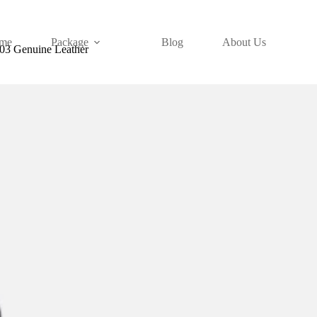
me
Package
Blog
About Us
03 Genuine Leather