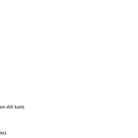
m ahli kami.
ma).