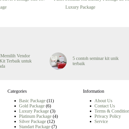
kage
Luxury Package
 Memilih Vendor
5 contoh seminar kit unik
Kit Terbaik untuk
terbaik
nda
Categories
Information
11
Basic Package
11
About Us
6
Produk
Gold Package
6
Contact Us
Produk
3
Luxury Package
3
Terms & Conditio
Produk
4
Platinum Package
4
Privacy Policy
12
Produk
Silver Package
12
Service
Produk
7
Standart Package
7