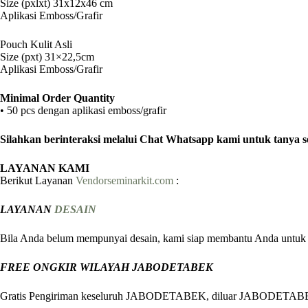
Size (pxlxt) 31x12x46 cm
Aplikasi Emboss/Grafir
Pouch Kulit Asli
Size (pxt) 31×22,5cm
Aplikasi Emboss/Grafir
Minimal Order Quantity
• 50 pcs dengan aplikasi emboss/grafir
Silahkan berinteraksi melalui Chat Whatsapp kami untuk tanya s
LAYANAN KAMI
Berikut Layanan
Vendorseminarkit.com
:
LAYANAN
DESAIN
Bila Anda belum mempunyai desain, kami siap membantu Anda untuk m
FREE ONGKIR WILAYAH JABODETABEK
Gratis Pengiriman keseluruh JABODETABEK, diluar JABODETABEK kam