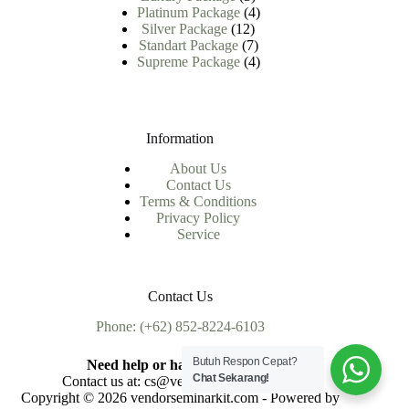
Produk
4
Platinum Package
4
12
Produk
Silver Package
12
Produk
7
Standart Package
7
Produk
4
Supreme Package
4
Produk
Information
About Us
Contact Us
Terms & Conditions
Privacy Policy
Service
Contact Us
Phone: (+62) 852-8224-6103
Butuh Respon Cepat?
Need help or have a question?
Chat Sekarang!
Contact us at: cs@vendorseminarkit.com
Copyright © 2026 vendorseminarkit.com - Powered by