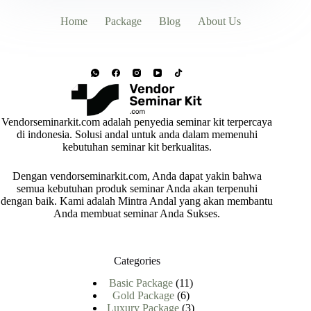
Home
Package
Blog
About Us
Vendorseminarkit.com adalah penyedia seminar kit terpercaya
di indonesia. Solusi andal untuk anda dalam memenuhi
kebutuhan seminar kit berkualitas.
Dengan vendorseminarkit.com, Anda dapat yakin bahwa
semua kebutuhan produk seminar Anda akan terpenuhi
dengan baik. Kami adalah Mintra Andal yang akan membantu
Anda membuat seminar Anda Sukses.
Categories
11
Basic Package
11
6
Produk
Gold Package
6
Produk
3
Luxury Package
3