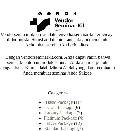
Vendorseminarkit.com adalah penyedia seminar kit terpercaya
di indonesia. Solusi andal untuk anda dalam memenuhi
kebutuhan seminar kit berkualitas.
Dengan vendorseminarkit.com, Anda dapat yakin bahwa
semua kebutuhan produk seminar Anda akan terpenuhi
dengan baik. Kami adalah Mintra Andal yang akan membantu
Anda membuat seminar Anda Sukses.
Categories
11
Basic Package
11
6
Produk
Gold Package
6
Produk
3
Luxury Package
3
Produk
4
Platinum Package
4
12
Produk
Silver Package
12
Produk
7
Standart Package
7