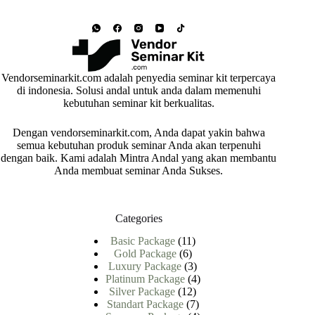
Vendorseminarkit.com adalah penyedia seminar kit terpercaya
di indonesia. Solusi andal untuk anda dalam memenuhi
kebutuhan seminar kit berkualitas.
Dengan vendorseminarkit.com, Anda dapat yakin bahwa
semua kebutuhan produk seminar Anda akan terpenuhi
dengan baik. Kami adalah Mintra Andal yang akan membantu
Anda membuat seminar Anda Sukses.
Categories
11
Basic Package
11
6
Produk
Gold Package
6
Produk
3
Luxury Package
3
Produk
4
Platinum Package
4
12
Produk
Silver Package
12
Produk
7
Standart Package
7